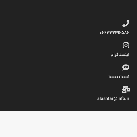
066332296586
اینستاگرام
10000010001
alashtar@info.ir
design by AE