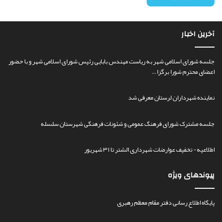
آخرین اخبار
جلسه شورای اسلامی شهر به ریاست مهندس بابایی رئیس شورای اسلامی شهر و با حضور
اعضای محترم شورا برگزا…
نماینده شهرداران لرستان معرفی شد
جلسه مشترک شورای فرهنگ عمومی و شئونات فرهنگی شهرستان سلسله
اطلاعیه- تخفیف عوارضات شهرداری الشتر تا ۳۱ شهریور
پیوندهای ویژه
پایگاه اطلاع رسانی دفتر مقام معظم رهبری