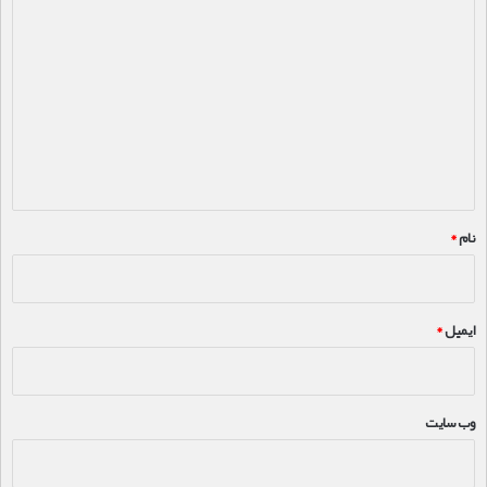
د
ی
د
گ
ا
ه
*
نام
*
ایمیل
*
وب‌ سایت