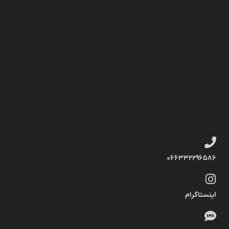
066332296586
اینستاگرام